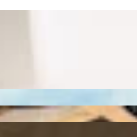
rofessor
: Gilles Peterson
s (Live Session)